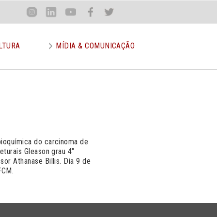
Loca
Inst
Lin
You
Face
Twit
or
LTURA
MÍDIA & COMUNICAÇÃO
 bioquímica do carcinoma de
eturais Gleason grau 4"
or Athanase Billis. Dia 9 de
 FCM.