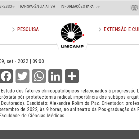
Menu
GRESSO
TRANSPARÊNCIA ATIVA
INFORMAÇÕES PARA...
En
Superi
Direito
PESQUISA
EXTENSÃO E CU
09, set - 2022 | 09:00
Facebook
Twitter
WhatsApp
LinkedIn
Share
"Estudo dos fatores clinicopatológicos relacionados à progressão
próstata pór-protatectomia radical: importância dos subtipos arquit
(Doutorado). Candidato: Alexandre Rolim da Paz. Orientador: profess
setembro de 2022, às 9 horas, no anfiteatro da Pós-graduação da
Faculdade de Ciências Médicas