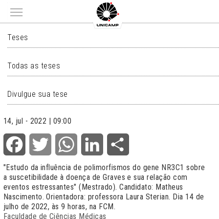
Main menu
TESES
Teses
Todas as teses
Divulgue sua tese
14, jul - 2022 | 09:00
Facebook
Twitter
WhatsApp
LinkedIn
Share
"Estudo da influência de polimorfismos do gene NR3C1 sobre
a suscetibilidade à doença de Graves e sua relação com
eventos estressantes" (Mestrado). Candidato: Matheus
Nascimento. Orientadora: professora Laura Sterian. Dia 14 de
julho de 2022, às 9 horas, na FCM.
Faculdade de Ciências Médicas