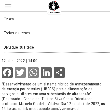
Main menu
TESES
Teses
Todas as teses
Divulgue sua tese
12, abr - 2022 | 14:00
Facebook
Twitter
WhatsApp
LinkedIn
Share
"Desenvolvimento de um sistema híbrido de armazenamento
de energia por baterias (HBESS) para a alimentação de
serviços auxiliares em uma subestação de alta tensão"
(Doutorado). Candidata: Tatiane Silva Costa. Orientador:
professor Marcelo Gradella Villalva. Dia 12 de abril de 2022, às
14 horas, no link
meet.google.com/yyn-inea-qut
.