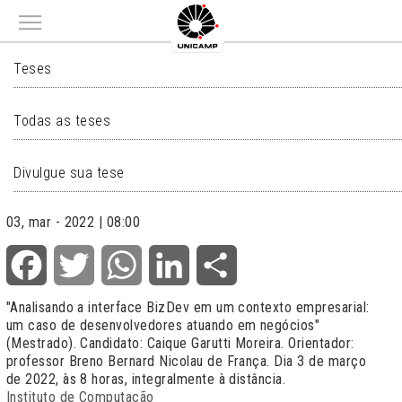
Main menu
TESES
Teses
Todas as teses
Divulgue sua tese
03, mar - 2022 | 08:00
Facebook
Twitter
WhatsApp
LinkedIn
Share
"Analisando a interface BizDev em um contexto empresarial:
um caso de desenvolvedores atuando em negócios"
(Mestrado). Candidato: Caique Garutti Moreira. Orientador:
professor Breno Bernard Nicolau de França. Dia 3 de março
de 2022, às 8 horas, integralmente à distância.
Instituto de Computação