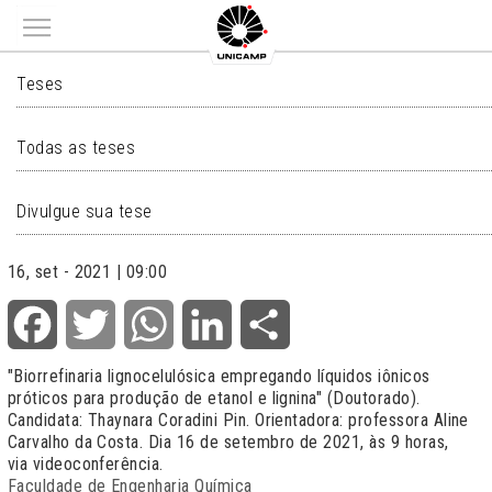
Main menu
TESES
Teses
Todas as teses
Divulgue sua tese
16, set - 2021 | 09:00
Facebook
Twitter
WhatsApp
LinkedIn
Share
"Biorrefinaria lignocelulósica empregando líquidos iônicos
próticos para produção de etanol e lignina" (Doutorado).
Candidata: Thaynara Coradini Pin. Orientadora: professora Aline
Carvalho da Costa. Dia 16 de setembro de 2021, às 9 horas,
via videoconferência.
Faculdade de Engenharia Química