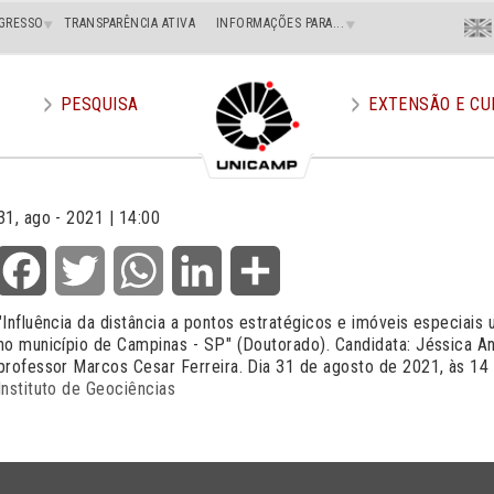
Menu
GRESSO
TRANSPARÊNCIA ATIVA
INFORMAÇÕES PARA...
En
Superi
Direito
PESQUISA
EXTENSÃO E CU
31, ago - 2021 | 14:00
Facebook
Twitter
WhatsApp
LinkedIn
Share
"Influência da distância a pontos estratégicos e imóveis especiais
no município de Campinas - SP" (Doutorado). Candidata: Jéssica A
professor Marcos Cesar Ferreira. Dia 31 de agosto de 2021, às 14 
Instituto de Geociências