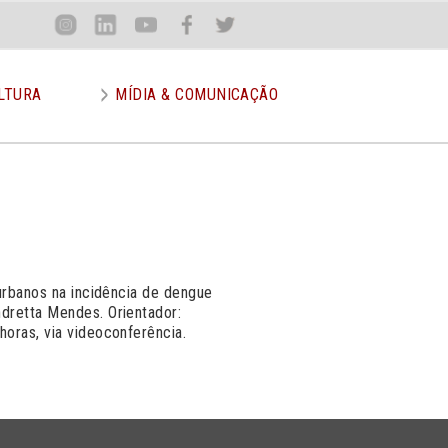
Loca
Inst
Lin
You
Face
Twit
or
LTURA
MÍDIA & COMUNICAÇÃO
 urbanos na incidência de dengue
ndretta Mendes. Orientador:
horas, via videoconferência.