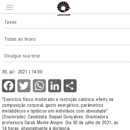
Main menu
TESES
Teses
Todas as teses
Divulgue sua tese
30, jul - 2021 | 14:00
Facebook
Twitter
WhatsApp
LinkedIn
Share
"Exercício físico moderado e restrição calórica: efeito na
composição corporal, gasto energético, parâmetros
metabólicos e lipídicos em indivíduos com obesidade"
(Doutorado). Candidata: Raquel Gonçalves. Orientadora:
professora Sarah Monte Alegre. Dia 30 de julho de 2021, às
14 horas, integralmente à distância.