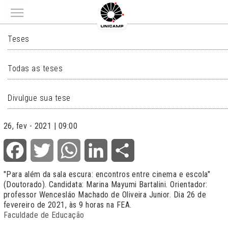
Main menu
TESES
Teses
Todas as teses
Divulgue sua tese
26, fev - 2021 | 09:00
Facebook
Twitter
WhatsApp
LinkedIn
Share
"Para além da sala escura: encontros entre cinema e escola"
(Doutorado). Candidata: Marina Mayumi Bartalini. Orientador:
professor Wencesláo Machado de Oliveira Junior. Dia 26 de
fevereiro de 2021, às 9 horas na FEA.
Faculdade de Educação