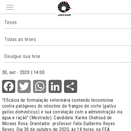
Main menu
TESES
Teses
Todas as teses
Divulgue sua tese
30, out - 2020 | 14:00
Facebook
Twitter
WhatsApp
LinkedIn
Share
"Eficácia de formulação veterinária contendo lincomicina
contra patógenos do intestino de frangos de corte (
gallus
gallus domesticus
) e sua correlação com a administração via
água e ração" (Mestrado). Candidata: Karine Chehoud de
Moraes Rosa. Orientador: professor Felix Guillermo Reyes
Reyes. Dia 30 de outubro de 2020, às 14 horas, na FEA.