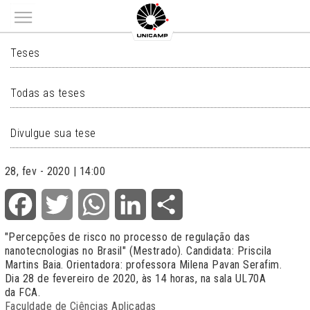
Main menu
TESES
Teses
Todas as teses
Divulgue sua tese
28, fev - 2020 | 14:00
Facebook
Twitter
WhatsApp
LinkedIn
Share
"Percepções de risco no processo de regulação das
nanotecnologias no Brasil" (Mestrado). Candidata: Priscila
Martins Baia. Orientadora: professora Milena Pavan Serafim.
Dia 28 de fevereiro de 2020, às 14 horas, na sala UL70A
da FCA.
Faculdade de Ciências Aplicadas