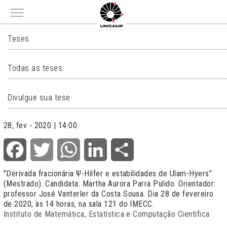
Main menu
TESES
Teses
Todas as teses
Divulgue sua tese
28, fev - 2020 | 14:00
Facebook
Twitter
WhatsApp
LinkedIn
Share
"Derivada fracionária Ψ-Hilfer e estabilidades de Ulam-Hyers"
(Mestrado). Candidata: Martha Aurora Parra Pulido. Orientador:
professor José Vanterler da Costa Sousa. Dia 28 de fevereiro
de 2020, às 14 horas, na sala 121 do IMECC.
Instituto de Matemática, Estatística e Computação Científica