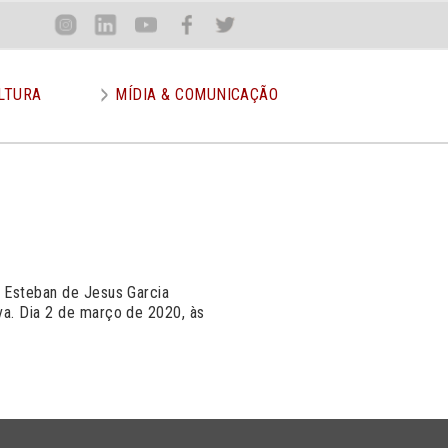
Loca
Inst
Lin
You
Face
Twit
or
LTURA
MÍDIA & COMUNICAÇÃO
: Esteban de Jesus Garcia
va. Dia 2 de março de 2020, às