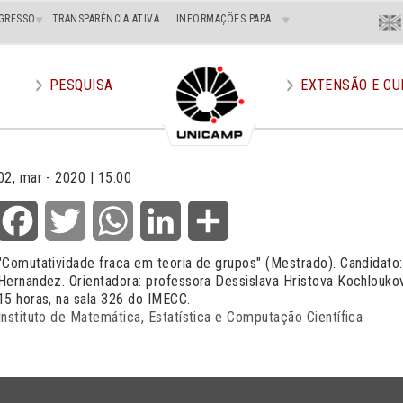
Menu
GRESSO
TRANSPARÊNCIA ATIVA
INFORMAÇÕES PARA...
En
Superi
Direito
PESQUISA
EXTENSÃO E CU
02, mar - 2020 | 15:00
Facebook
Twitter
WhatsApp
LinkedIn
Share
"Comutatividade fraca em teoria de grupos" (Mestrado). Candidato
Hernandez. Orientadora: professora Dessislava Hristova Kochlouko
15 horas, na sala 326 do IMECC.
Instituto de Matemática, Estatística e Computação Científica