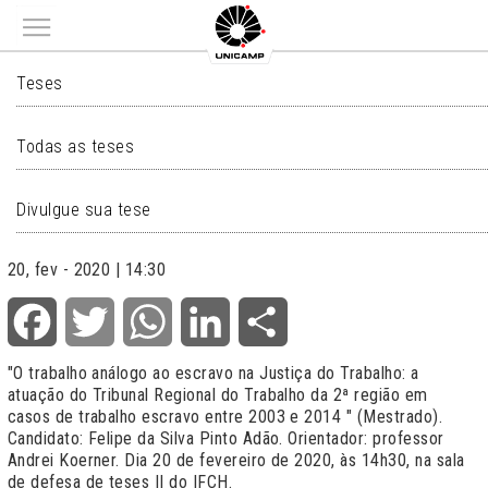
Main menu
TESES
Teses
Todas as teses
Divulgue sua tese
20, fev - 2020 | 14:30
Facebook
Twitter
WhatsApp
LinkedIn
Share
"O trabalho análogo ao escravo na Justiça do Trabalho: a
atuação do Tribunal Regional do Trabalho da 2ª região em
casos de trabalho escravo entre 2003 e 2014 " (Mestrado).
Candidato: Felipe da Silva Pinto Adão. Orientador: professor
Andrei Koerner. Dia 20 de fevereiro de 2020, às 14h30, na sala
de defesa de teses II do IFCH.