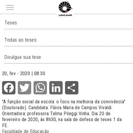
Main menu
TESES
Teses
Todas as teses
Divulgue sua tese
20, fev - 2020 | 08:30
Facebook
Twitter
WhatsApp
LinkedIn
Share
"
A função social da escola: o foco na melhoria da convivência
"
(Doutorado). Candidata: Flávia Maria de Campos Vivaldi.
Orientadora: professora Telma Pileggi Vinha. Dia 20 de
fevereiro de 2020, às 8h30, na sala de defesa de teses 1 da
FE.
Faculdade de Educação