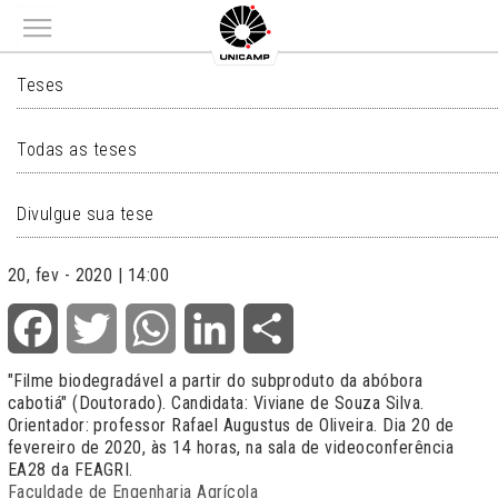
Main menu
TESES
Teses
Todas as teses
Divulgue sua tese
20, fev - 2020 | 14:00
Facebook
Twitter
WhatsApp
LinkedIn
Share
"Filme biodegradável a partir do subproduto da abóbora
cabotiá" (Doutorado). Candidata: Viviane de Souza Silva.
Orientador: professor Rafael Augustus de Oliveira. Dia 20 de
fevereiro de 2020, às 14 horas, na sala de videoconferência
EA28 da FEAGRI.
Faculdade de Engenharia Agrícola