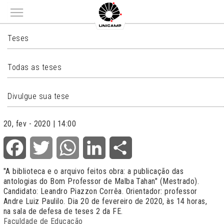
Main menu
TESES
Teses
Todas as teses
Divulgue sua tese
20, fev - 2020 | 14:00
Facebook
Twitter
WhatsApp
LinkedIn
Share
"
A biblioteca e o arquivo feitos obra: a publicação das
antologias do Bom Professor de Malba Tahan
" (Mestrado).
Candidato: Leandro Piazzon Corrêa. Orientador: professor
Andre Luiz Paulilo. Dia 20 de fevereiro de 2020, às 14 horas,
na sala de defesa de teses 2 da FE.
Faculdade de Educação