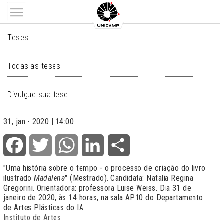
Main menu
TESES
Teses
Todas as teses
Divulgue sua tese
31, jan - 2020 | 14:00
Facebook
Twitter
WhatsApp
LinkedIn
Share
"Uma história sobre o tempo - o processo de criação do livro
ilustrado
Madalena
" (Mestrado). Candidata: Natalia Regina
Gregorini. Orientadora: professora Luise Weiss. Dia 31 de
janeiro de 2020, às 14 horas, na sala AP10 do Departamento
de Artes Plásticas do IA.
Instituto de Artes