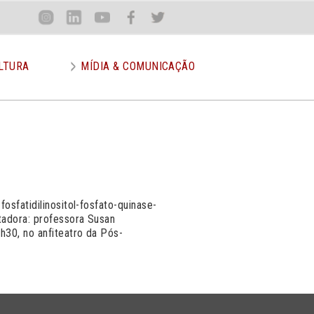
Loca
Inst
Lin
You
Face
Twit
or
LTURA
MÍDIA & COMUNICAÇÃO
osfatidilinositol-fosfato-quinase-
tadora: professora Susan
h30, no anfiteatro da Pós-