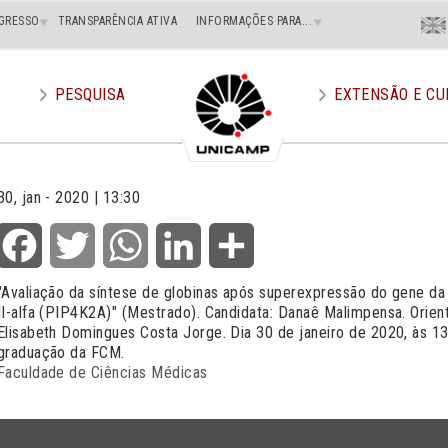
Menu
GRESSO
TRANSPARÊNCIA ATIVA
INFORMAÇÕES PARA...
En
Superi
Direito
PESQUISA
EXTENSÃO E CU
30, jan - 2020 | 13:30
Facebook
Twitter
WhatsApp
LinkedIn
Share
"Avaliação da síntese de globinas após superexpressão do gene da f
II-alfa (PIP4K2A)" (Mestrado). Candidata: Danaê Malimpensa. Orien
Elisabeth Domingues Costa Jorge. Dia 30 de janeiro de 2020, às 13
graduação da FCM.
Faculdade de Ciências Médicas