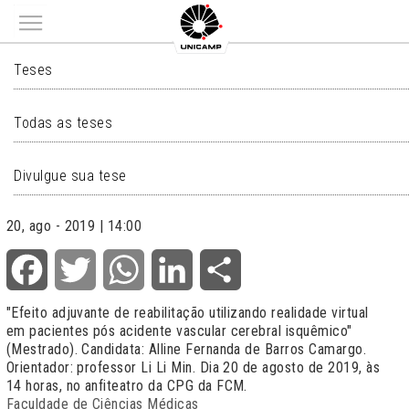
Main menu
TESES
Teses
Todas as teses
Divulgue sua tese
20, ago - 2019 | 14:00
Facebook
Twitter
WhatsApp
LinkedIn
Share
"Efeito adjuvante de reabilitação utilizando realidade virtual
em pacientes pós acidente vascular cerebral isquêmico"
(Mestrado). Candidata: Alline Fernanda de Barros Camargo.
Orientador: professor Li Li Min. Dia 20 de agosto de 2019, às
14 horas, no anfiteatro da CPG da FCM.
Faculdade de Ciências Médicas