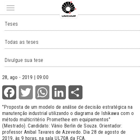
Main menu
TESES
Teses
Todas as teses
Divulgue sua tese
28, ago - 2019 | 09:00
Facebook
Twitter
WhatsApp
LinkedIn
Share
"
Proposta de um modelo de análise de decisão estratégica na
manutenção industrial utilizando o diagrama de Ishikawa com o
método multicritério Promethee em equipamentos
"
(Mestrado). Candidato: Vânio Berlin de Souza. Orientador:
professor Anibal Tavares de Azevedo. Dia 28 de agosto de
2019, às 9 horas, na sala UL70A da FCA.