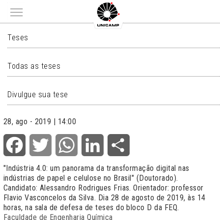
Main menu
TESES
Teses
Todas as teses
Divulgue sua tese
28, ago - 2019 | 14:00
Facebook
Twitter
WhatsApp
LinkedIn
Share
"
Indústria 4.0: um panorama da transformação digital nas
indústrias de papel e celulose no Brasil
" (Doutorado).
Candidato: Alessandro Rodrigues Frias. Orientador: professor
Flavio Vasconcelos da Silva. Dia 28 de agosto de 2019, às 14
horas, na sala de defesa de teses do bloco D da FEQ.
Faculdade de Engenharia Química