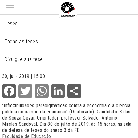
Main menu
TESES
Teses
Todas as teses
Divulgue sua tese
30, jul - 2019 | 15:00
Facebook
Twitter
WhatsApp
LinkedIn
Share
"
Inflexibilidades paradigmáticas contra a economia e a ciência
política no campo da educação
" (Doutorado). Candidato: Sillas
de Souza Cezar. Orientador: professor Salvador Antonio
Mireles Sandoval. Dia 30 de julho de 2019, às 15 horas, na sala
de defesa de teses do anexo 3 da FE.
Faculdade de Educação