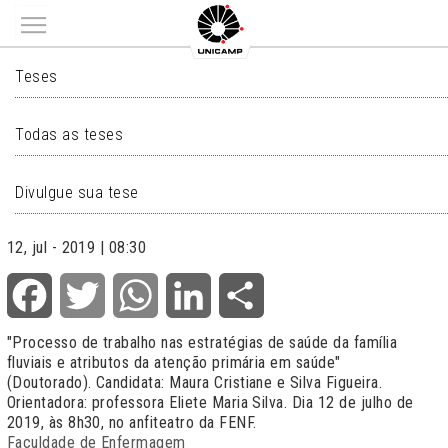
Main menu
TESES
Teses
Todas as teses
Divulgue sua tese
12, jul - 2019 | 08:30
Facebook
Twitter
WhatsApp
LinkedIn
Share
"Processo de trabalho nas estratégias de saúde da família
fluviais e atributos da atenção primária em saúde"
(Doutorado). Candidata: Maura Cristiane e Silva Figueira.
Orientadora: professora Eliete Maria Silva. Dia 12 de julho de
2019, às 8h30, no anfiteatro da FENF.
Faculdade de Enfermagem