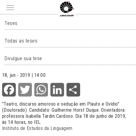
Main menu
TESES
Teses
Todas as teses
Divulgue sua tese
18, jun - 2019 | 14:00
Facebook
Twitter
WhatsApp
LinkedIn
Share
"Teatro, discurso amoroso e sedução em Plauto e Ovídio"
(Doutorado). Candidato: Guilherme Horst Duque. Orientadora:
professora Isabella Tardin Cardoso. Dia 18 de junho de 2019,
às 14 horas, no IEL.
Instituto de Estudos da Linguagem