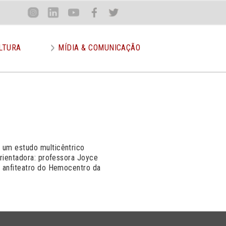
Loca
Inst
Lin
You
Face
Twit
or
LTURA
MÍDIA & COMUNICAÇÃO
 um estudo multicêntrico
Orientadora: professora Joyce
o anfiteatro do Hemocentro da