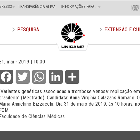
Menu
GRESSO
TRANSPARÊNCIA ATIVA
INFORMAÇÕES PARA...
En
Superi
Direito
PESQUISA
EXTENSÃO E CU
31, mai - 2019 | 10:00
Facebook
Twitter
WhatsApp
LinkedIn
Share
"
Variantes genéticas associadas a trombose venosa: replicação em
brasileiro
" (Mestrado). Candidata: Anna Virgínia Calazans Romano. 
Maria Annichino Bizzacchi. Dia 31 de maio de 2019, às 10 horas, n
FCM.
Faculdade de Ciências Médicas