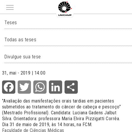
Main menu
TESES
Teses
Todas as teses
Divulgue sua tese
31, mai - 2019 | 14:00
Facebook
Twitter
WhatsApp
LinkedIn
Share
"Avaliação das manifestações orais tardias em pacientes
submetidos ao tratamento do câncer de cabeça e pescoço"
(Mestrado Profissional). Candidata: Luciana Gadens Jalbut
Silva. Orientadora: professora Maria Elvira Pizzigatti Corrêa.
Dia 31 de maio de 2019, às 14 horas, na FCM.
Faculdade de Ciências Médicas