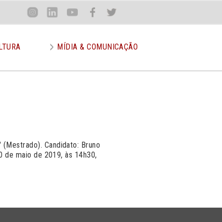
Loca
Inst
Lin
You
Face
Twit
or
LTURA
MÍDIA & COMUNICAÇÃO
" (Mestrado). Candidato: Bruno
 10 de maio de 2019, às 14h30,