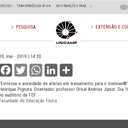
Menu
GRESSO
TRANSPARÊNCIA ATIVA
INFORMAÇÕES PARA...
En
Superi
Direito
PESQUISA
EXTENSÃO E CU
10, mai - 2019 | 14:30
Facebook
Twitter
WhatsApp
LinkedIn
Share
"
Estresse e ansiedade de atletas em treinamento para o Ironman®
Henrique Pignata. Orientador: professor Orival Andries Júnior. Dia
no auditório da FEF
Faculdade de Educação Física