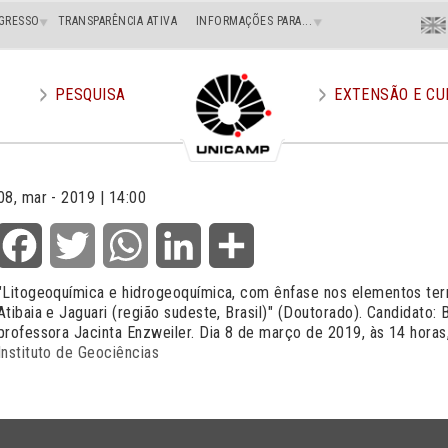
Menu
GRESSO
TRANSPARÊNCIA ATIVA
INFORMAÇÕES PARA...
En
Superi
Direito
PESQUISA
EXTENSÃO E CU
08, mar - 2019 | 14:00
Facebook
Twitter
WhatsApp
LinkedIn
Share
"
Litogeoquímica e hidrogeoquímica, com ênfase nos elementos terra
Atibaia e Jaguari (região sudeste, Brasil)
" (Doutorado). Candidato: 
professora Jacinta Enzweiler. Dia 8 de março de 2019, às 14 horas,
Instituto de Geociências