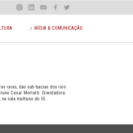
Loca
Inst
Lin
You
Face
Twit
or
LTURA
MÍDIA & COMUNICAÇÃO
s raras, das sub-bacias dos rios
Bruno Cesar Mortatti. Orientadora:
 na sala multiuso do IG.