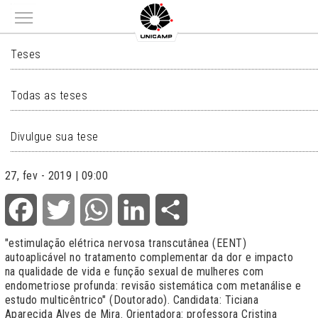
Main menu
TESES
Teses
Todas as teses
Divulgue sua tese
27, fev - 2019 | 09:00
Facebook
Twitter
WhatsApp
LinkedIn
Share
"estimulação elétrica nervosa transcutânea (EENT)
autoaplicável no tratamento complementar da dor e impacto
na qualidade de vida e função sexual de mulheres com
endometriose profunda: revisão sistemática com metanálise e
estudo multicêntrico" (Doutorado). Candidata: Ticiana
Aparecida Alves de Mira. Orientadora: professora Cristina