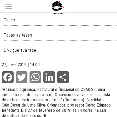
Main menu
TESES
Teses
Todas as teses
Divulgue sua tese
27, fev - 2019 | 14:00
Facebook
Twitter
WhatsApp
LinkedIn
Share
"Análise bioquímica, estrutural e funcional de CSMES1, uma
metilesterase de salicilato de C. siensis envolvida na resposta
de defesa contra o cancro cítrico" (Doutorado). Candidato:
Caio Cesar de Lima Silva. Orientador: professor Celso Eduardo
Benedetti. Dia 27 de fevereiro de 2019, às 14 horas, na sala
de defesa de teses do IB.