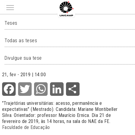
Main menu
TESES
Teses
Todas as teses
Divulgue sua tese
21, fev - 2019 | 14:00
Facebook
Twitter
WhatsApp
LinkedIn
Share
"
Trajetórias universitárias: acesso, permanência e
expectativas
" (Mestrado). Candidata: Mariane Montibeller
Silva. Orientador: professor Maurício Ernica. Dia 21 de
fevereiro de 2019, às 14 horas, na sala do NAE da FE.
Faculdade de Educação