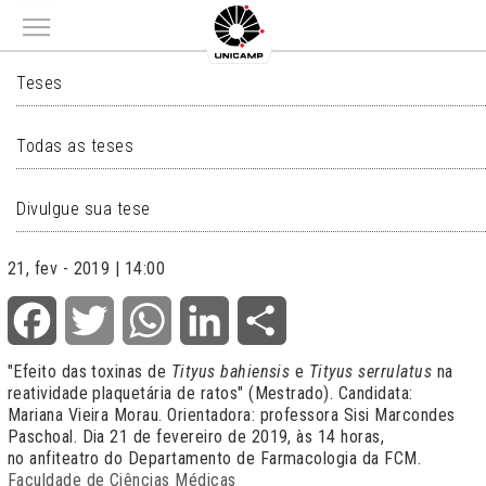
Main menu
TESES
Teses
Todas as teses
Divulgue sua tese
21, fev - 2019 | 14:00
Facebook
Twitter
WhatsApp
LinkedIn
Share
"Efeito das toxinas de
Tityus bahiensis
e
Tityus serrulatus
na
reatividade plaquetária de ratos" (Mestrado). Candidata:
Mariana Vieira Morau. Orientadora: professora Sisi Marcondes
Paschoal. Dia 21 de fevereiro de 2019, às 14 horas,
no anfiteatro do Departamento de Farmacologia da FCM.
Faculdade de Ciências Médicas