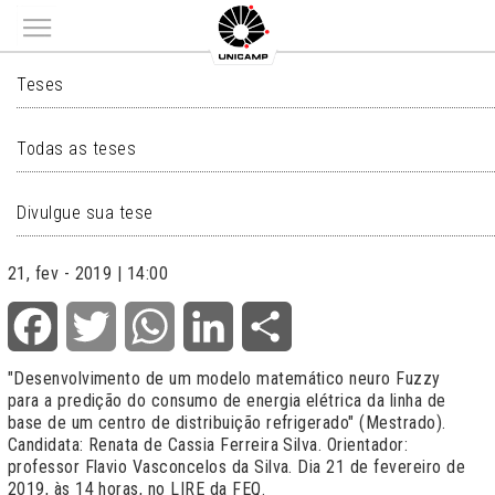
Main menu
TESES
Teses
Todas as teses
Divulgue sua tese
21, fev - 2019 | 14:00
Facebook
Twitter
WhatsApp
LinkedIn
Share
"Desenvolvimento de um modelo matemático neuro Fuzzy
para a predição do consumo de energia elétrica da linha de
base de um centro de distribuição refrigerado" (Mestrado).
Candidata: Renata de Cassia Ferreira Silva. Orientador:
professor Flavio Vasconcelos da Silva. Dia 21 de fevereiro de
2019, às 14 horas, no LIRE da FEQ.