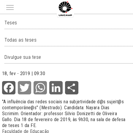
Main menu
TESES
Teses
Todas as teses
Divulgue sua tese
18, fev - 2019 | 09:30
Facebook
Twitter
WhatsApp
LinkedIn
Share
"
A influência das redes sociais na subjetividade d@s sujeit@s
contemporâne@s
" (Mestrado). Candidata: Nayara Dias
Scrimim. Orientador: professor Silvio Donizetti de Oliveira
Gallo. Dia 18 de fevereiro de 2019, às 9h30, na sala de defesa
de teses 1 da FE.
Faculdade de Educação