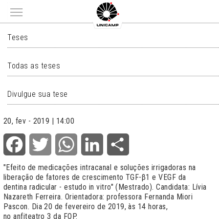
Main menu
TESES
Teses
Todas as teses
Divulgue sua tese
20, fev - 2019 | 14:00
Facebook
Twitter
WhatsApp
LinkedIn
Share
"
Efeito de medicações intracanal e soluções irrigadoras na
liberação de fatores de crescimento TGF-β1 e VEGF da
dentina radicular - estudo in vitro
" (Mestrado). Candidata: Lívia
Nazareth Ferreira. Orientadora: professora Fernanda Miori
Pascon. Dia 20 de fevereiro de 2019, às 14 horas,
no anfiteatro 3 da FOP.