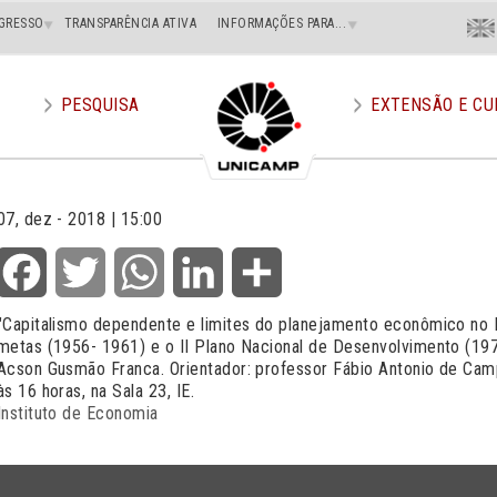
Menu
GRESSO
TRANSPARÊNCIA ATIVA
INFORMAÇÕES PARA...
En
Superi
Direito
PESQUISA
EXTENSÃO E CU
07, dez - 2018 | 15:00
Facebook
Twitter
WhatsApp
LinkedIn
Share
"Capitalismo dependente e limites do planejamento econômico no Br
metas (1956- 1961) e o II Plano Nacional de Desenvolvimento (197
Acson Gusmão Franca. Orientador: professor Fábio Antonio de Ca
às 16 horas, na Sala 23, IE.
Instituto de Economia