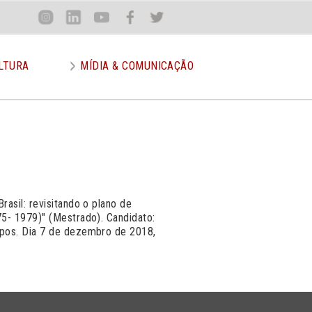
Loca
Inst
Lin
You
Face
Twit
or
LTURA
MÍDIA & COMUNICAÇÃO
asil: revisitando o plano de
5- 1979)" (Mestrado). Candidato:
mpos. Dia 7 de dezembro de 2018,