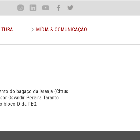
Loca
Inst
Lin
You
Face
Twit
or
LTURA
MÍDIA & COMUNICAÇÃO
nto do bagaço da laranja (Citrus
ssor Osvaldir Pereira Taranto.
do bloco D da FEQ.