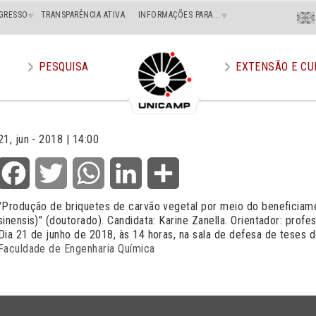
Menu
GRESSO
TRANSPARÊNCIA ATIVA
INFORMAÇÕES PARA...
En
Superi
Direito
PESQUISA
EXTENSÃO E CU
21, jun - 2018 | 14:00
Facebook
Twitter
WhatsApp
LinkedIn
Share
"Produção de briquetes de carvão vegetal por meio do beneficiame
sinensis)" (doutorado). Candidata: Karine Zanella. Orientador: profe
Dia 21 de junho de 2018, às 14 horas, na sala de defesa de teses 
Faculdade de Engenharia Química