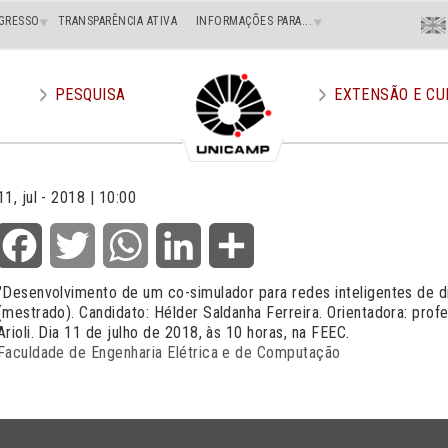
Menu
GRESSO
TRANSPARÊNCIA ATIVA
INFORMAÇÕES PARA...
En
Superi
Direito
PESQUISA
EXTENSÃO E CU
11, jul - 2018 | 10:00
Facebook
Twitter
WhatsApp
LinkedIn
Share
"Desenvolvimento de um co-simulador para redes inteligentes de dis
(mestrado). Candidato: Hélder Saldanha Ferreira. Orientadora: pro
Arioli. Dia 11 de julho de 2018, às 10 horas, na FEEC.
Faculdade de Engenharia Elétrica e de Computação