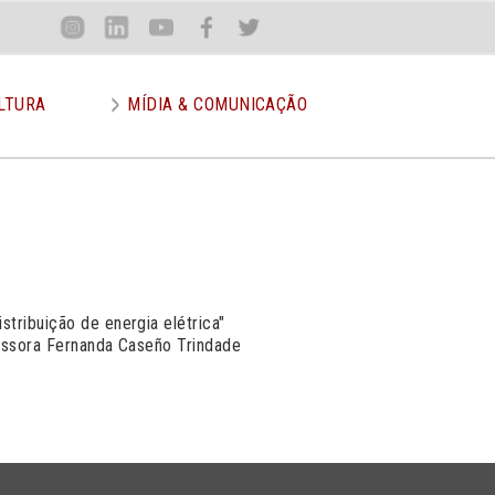
Loca
Inst
Lin
You
Face
Twit
or
LTURA
MÍDIA & COMUNICAÇÃO
tribuição de energia elétrica"
fessora Fernanda Caseño Trindade