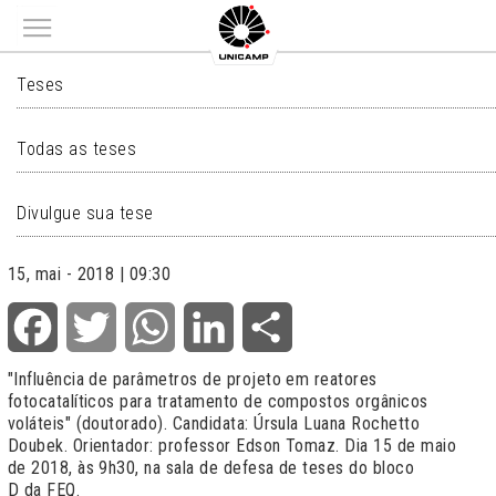
Main menu
TESES
Teses
Todas as teses
Divulgue sua tese
15, mai - 2018 | 09:30
Facebook
Twitter
WhatsApp
LinkedIn
Share
"Influência de parâmetros de projeto em reatores
fotocatalíticos para tratamento de compostos orgânicos
voláteis" (doutorado). Candidata: Úrsula Luana Rochetto
Doubek. Orientador: professor Edson Tomaz. Dia 15 de maio
de 2018, às 9h30, na sala de defesa de teses do bloco
D da FEQ.