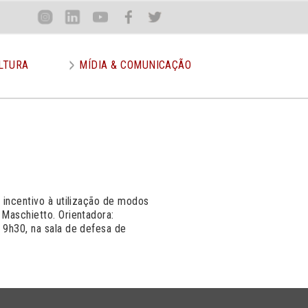
Loca
Inst
Lin
You
Face
Twit
or
LTURA
MÍDIA & COMUNICAÇÃO
 incentivo à utilização de modos
 Maschietto. Orientadora:
 9h30, na sala de defesa de