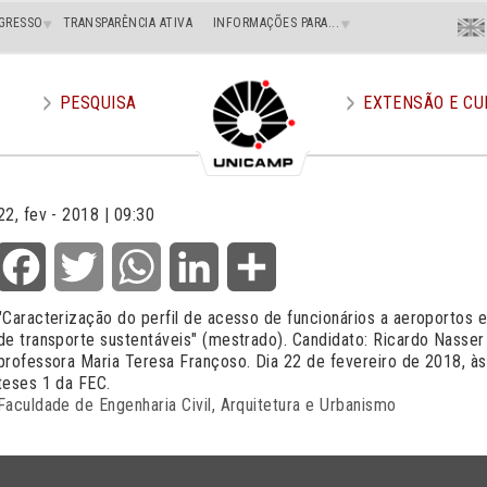
Menu
GRESSO
TRANSPARÊNCIA ATIVA
INFORMAÇÕES PARA...
En
Superi
Direito
PESQUISA
EXTENSÃO E CU
22, fev - 2018 | 09:30
Facebook
Twitter
WhatsApp
LinkedIn
Share
"Caracterização do perfil de acesso de funcionários a aeroportos e
de transporte sustentáveis" (mestrado). Candidato: Ricardo Nasser
professora Maria Teresa Françoso. Dia 22 de fevereiro de 2018, às
teses 1 da FEC.
Faculdade de Engenharia Civil, Arquitetura e Urbanismo