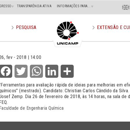
Menu
GRESSO
TRANSPARÊNCIA ATIVA
INFORMAÇÕES PARA...
En
Superi
Direito
PESQUISA
EXTENSÃO E CU
26, fev - 2018 | 14:00
Facebook
Twitter
WhatsApp
LinkedIn
Share
"Ferramentas para avaliação rápida de ideias para melhorias em ef
químicos" (mestrado). Candidato: Christian Carlos Cândido da Silva
Josef Zemp. Dia 26 de fevereiro de 2018, às 14 horas, na sala de 
FEQ.
Faculdade de Engenharia Química