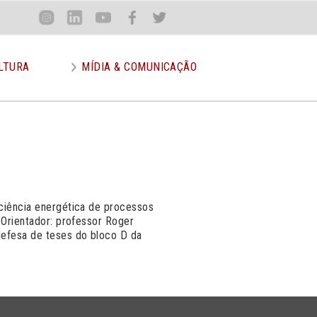
Loca
Inst
Lin
You
Face
Twit
or
LTURA
MÍDIA & COMUNICAÇÃO
iciência energética de processos
. Orientador: professor Roger
defesa de teses do bloco D da