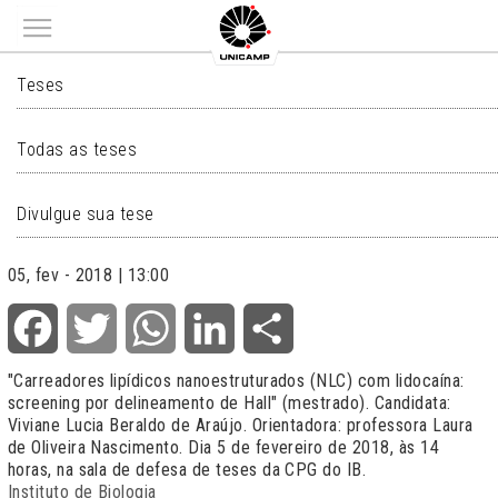
Main menu
TESES
Teses
Todas as teses
Divulgue sua tese
05, fev - 2018 | 13:00
Facebook
Twitter
WhatsApp
LinkedIn
Share
"Carreadores lipídicos nanoestruturados (NLC) com lidocaína:
screening por delineamento de Hall" (mestrado). Candidata:
Viviane Lucia Beraldo de Araújo. Orientadora: professora Laura
de Oliveira Nascimento. Dia 5 de fevereiro de 2018, às 14
horas, na sala de defesa de teses da CPG do IB.
Instituto de Biologia