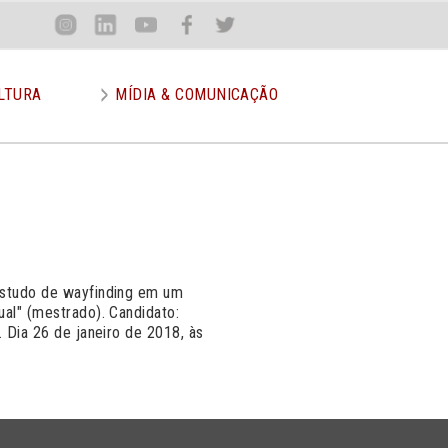
Loca
Inst
Lin
You
Face
Twit
or
LTURA
MÍDIA & COMUNICAÇÃO
 estudo de wayfinding em um
ual" (mestrado). Candidato:
. Dia 26 de janeiro de 2018, às