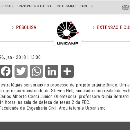
Menu
GRESSO
TRANSPARÊNCIA ATIVA
INFORMAÇÕES PARA...
En
Superi
Direito
PESQUISA
EXTENSÃO E CU
26, jan - 2018 | 13:00
Facebook
Twitter
WhatsApp
LinkedIn
Share
"estratégias sensoriais no processo de projeto arquitetônico: Um
projeto não-construído de Steven Holl, simulado com realidade virt
Carlos Alberto Cenci Junior. Orientadora: professora Núbia Bernardi
14 horas, na sala de defesa de teses 2 da FEC.
Faculdade de Engenharia Civil, Arquitetura e Urbanismo