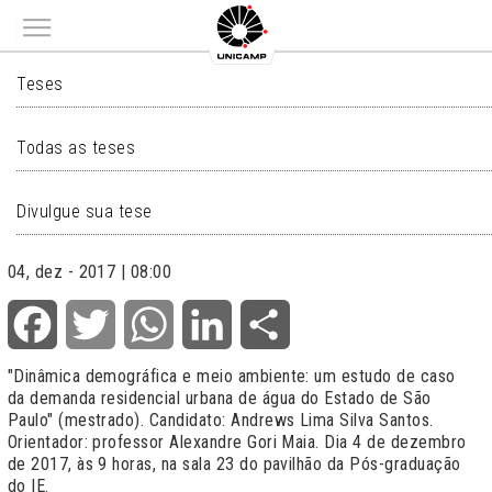
Main menu
TESES
Teses
Todas as teses
Divulgue sua tese
04, dez - 2017 | 08:00
Facebook
Twitter
WhatsApp
LinkedIn
Share
"Dinâmica demográfica e meio ambiente: um estudo de caso
da demanda residencial urbana de água do Estado de São
Paulo" (mestrado). Candidato: Andrews Lima Silva Santos.
Orientador: professor Alexandre Gori Maia. Dia 4 de dezembro
de 2017, às 9 horas, na sala 23 do pavilhão da Pós-graduação
do IE.