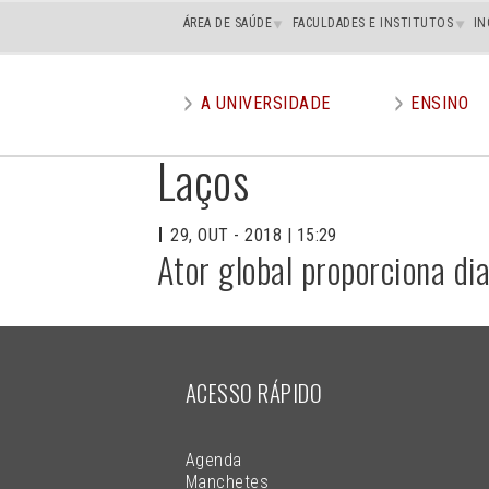
Main
ÁREA DE SAÚDE
FACULDADES E INSTITUTOS
IN
superior
A UNIVERSIDADE
ENSINO
Main
menu
Laços
29, OUT - 2018 | 15:29
Ator global proporciona di
ACESSO RÁPIDO
Agenda
Manchetes