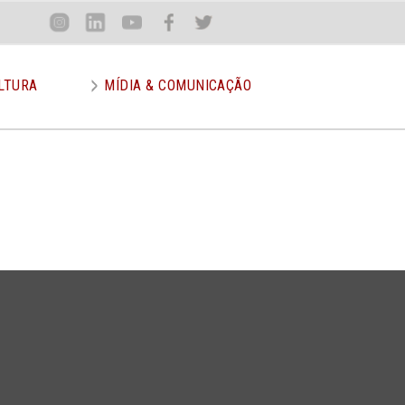
Loca
Inst
Lin
You
Face
Twit
or
LTURA
MÍDIA & COMUNICAÇÃO
l