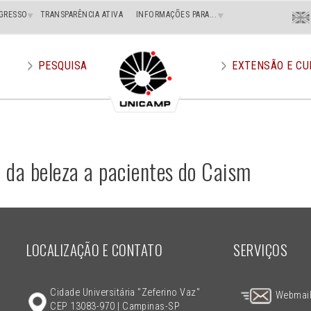
Menu
GRESSO
TRANSPARÊNCIA ATIVA
INFORMAÇÕES PARA...
En
Superi
Direito
PESQUISA
EXTENSÃO E CU
a da beleza a pacientes do Caism
LOCALIZAÇÃO E CONTATO
SERVIÇOS
Cidade Universitária "Zeferino Vaz"
Webmai
CEP 13083-970 | Campinas-SP