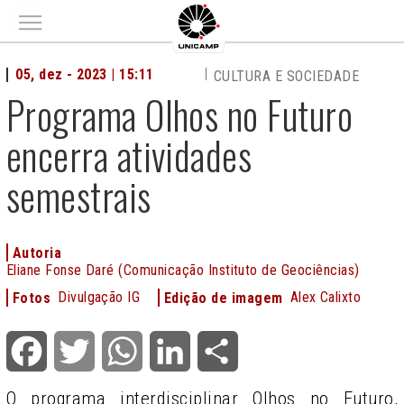
Main menu
05, dez - 2023 | 15:11
CULTURA E SOCIEDADE
Programa Olhos no Futuro
encerra atividades
semestrais
Autoria
Eliane Fonse Daré (Comunicação Instituto de Geociências)
Divulgação IG
Alex Calixto
Fotos
Edição de imagem
Facebook
Twitter
WhatsApp
LinkedIn
Share
O programa interdisciplinar Olhos no Futuro,