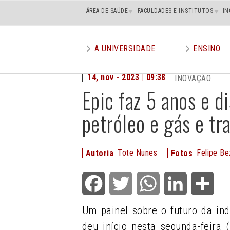
Main
ÁREA DE SAÚDE
FACULDADES E INSTITUTOS
IN
superior
A UNIVERSIDADE
ENSINO
Main
menu
14, nov - 2023 | 09:38
INOVAÇÃO
Epic faz 5 anos e d
petróleo e gás e tr
Tote Nunes
Felipe Be
Autoria
Fotos
Facebook
Twitter
WhatsApp
LinkedIn
Shar
Um painel sobre o futuro da ind
deu início nesta segunda-feira (