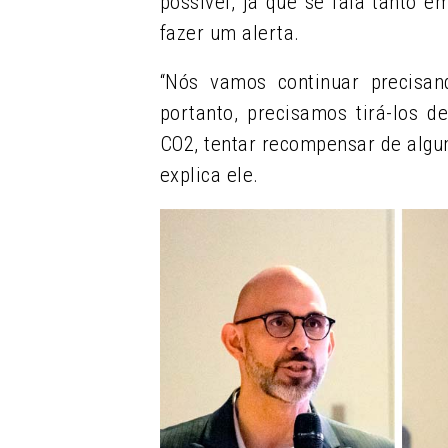
possível, já que se fala tanto em
fazer um alerta.
“Nós vamos continuar precisa
portanto, precisamos tirá-los d
CO2, tentar recompensar de algum
explica ele.