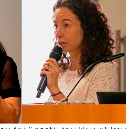
 Finoto Bueno (à esquerda) e Andrea Achoa: planeta terá de