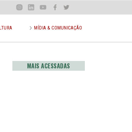
Loca
Inst
Lin
You
Face
Twit
or
LTURA
MÍDIA & COMUNICAÇÃO
MAIS ACESSADAS