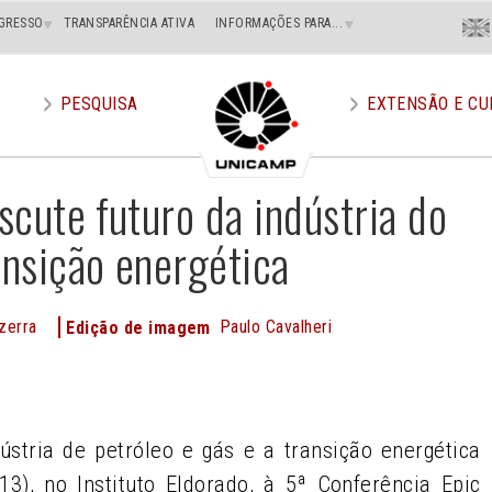
Menu
GRESSO
TRANSPARÊNCIA ATIVA
INFORMAÇÕES PARA...
En
Superi
Direito
PESQUISA
EXTENSÃO E CU
iscute futuro da indústria do
ansição energética
zerra
Paulo Cavalheri
Edição de imagem
e
ústria de petróleo e gás e a transição energética
13), no Instituto Eldorado, à 5ª Conferência Epic