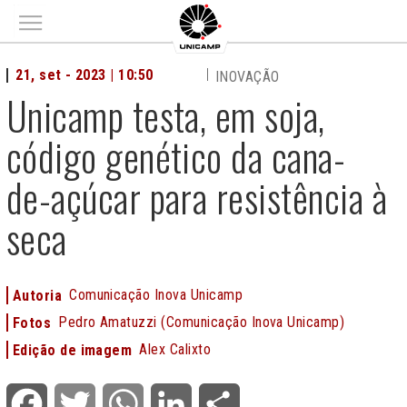
Main menu
21, set - 2023 | 10:50
INOVAÇÃO
Unicamp testa, em soja,
código genético da cana-
de-açúcar para resistência à
seca
Comunicação Inova Unicamp
Autoria
Pedro Amatuzzi (Comunicação Inova Unicamp)
Fotos
Alex Calixto
Edição de imagem
Facebook
Twitter
WhatsApp
LinkedIn
Share