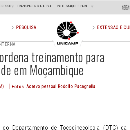
Menu
GRESSO
TRANSPARÊNCIA ATIVA
INFORMAÇÕES PARA...
En
Superi
Direito
PESQUISA
EXTENSÃO E CU
NTERNA
ordena treinamento para
saúde em Moçambique
M)
Acervo pessoal Rodolfo Pacagnella
Fotos
e
a, do Departamento de Tocoginecologia (DTG) da