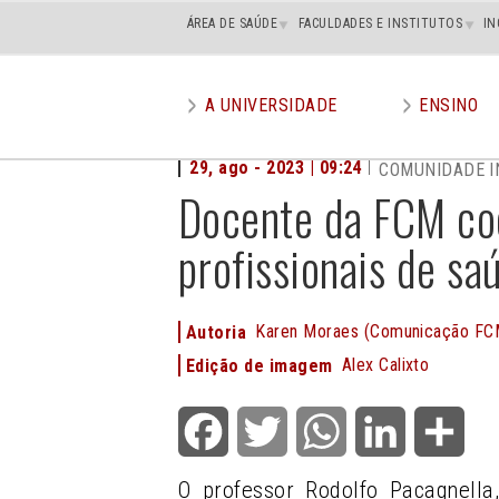
Main
ÁREA DE SAÚDE
FACULDADES E INSTITUTOS
IN
superior
A UNIVERSIDADE
ENSINO
Main
menu
29, ago - 2023 | 09:24
COMUNIDADE I
Docente da FCM co
profissionais de 
Karen Moraes (Comunicação FC
Autoria
Alex Calixto
Edição de imagem
Facebook
Twitter
WhatsApp
LinkedIn
Shar
O professor Rodolfo Pacagnell