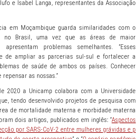
lufo e Isabel Langa, representantes da Associação
ncia em Moçambique guarda similaridades com o
u no Brasil, uma vez que as áreas de maior
ca apresentam problemas semelhantes. “Esses
e de ampliar as parcerias sul-sul e fortalecer a
oblemas de saúde de ambos os países. Conhecer
e repensar as nossas.”
sde 2020 a Unicamp colabora com a Universidade
e, tendo desenvolvido projetos de pesquisa com
 área de mortalidade materna e morbidade materna
oram dois artigos, publicados em inglês: “
Aspectos
fecção por SARS-CoV-2 entre mulheres grávidas e p
udo de coorte prospectivo
” e “
O cenário pandêmic