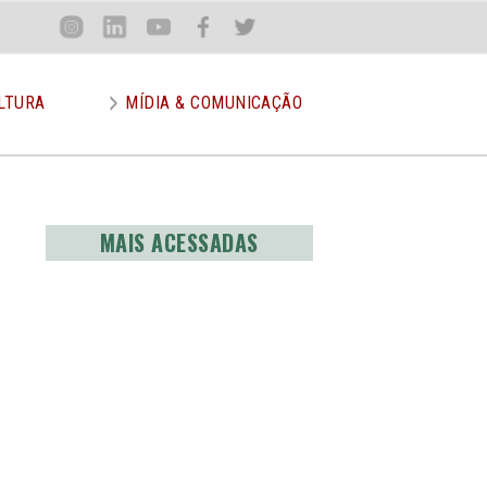
Loca
Inst
Lin
You
Face
Twit
or
LTURA
MÍDIA & COMUNICAÇÃO
MAIS ACESSADAS