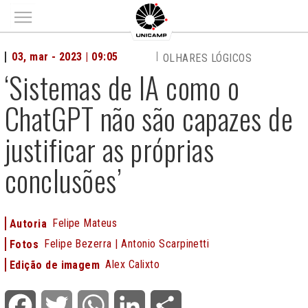
Main menu
03, mar - 2023 | 09:05
OLHARES LÓGICOS
‘Sistemas de IA como o
ChatGPT não são capazes de
justificar as próprias
conclusões’
Felipe Mateus
Autoria
Felipe Bezerra | Antonio Scarpinetti
Fotos
Alex Calixto
Edição de imagem
Facebook
Twitter
WhatsApp
LinkedIn
Share